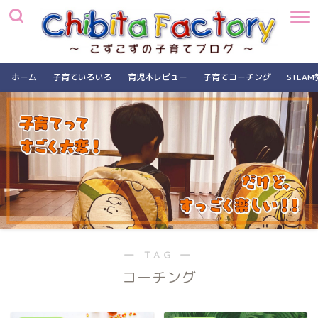
ホーム
子育ていろいろ
育児本レビュー
子育てコーチング
STEA
― TAG ―
コーチング