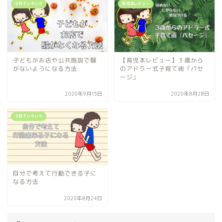
子育ていろいろ
育児本レビュー
子どもがお店や公共施設で騒
【育児本レビュー】３歳から
がないようになる方法
のアドラー式子育て術「パセ
ージ」
2020年9月15日
2020年8月28日
子育ていろいろ
自分で考えて行動できる子に
なる方法
2020年8月24日