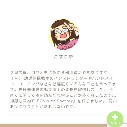
ホーム
子育ていろいろ
こずこず
育児本レビュー
２児の母。自他ともに認める器用貧乏でもあります
（←） 幼児体操教室のインストラクターやハンドメイ
ド、コーチングなどなど幅広くいろんなことをやってま
子育てコーチング
す。先日発達障害児支援士の資格を取得しました。 子
育てに関して本を読んだり学ぶことが多くなったので忘
却録も兼ねて『Chibita Factory』を作りました。 何か
お役に立つことがあれば幸いです。
MENU