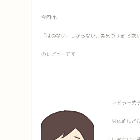
今回は、
『ほめない、しからない、勇気づける ３歳
のレビューです！
・アドラー式
具体的にどん
・ほめないと