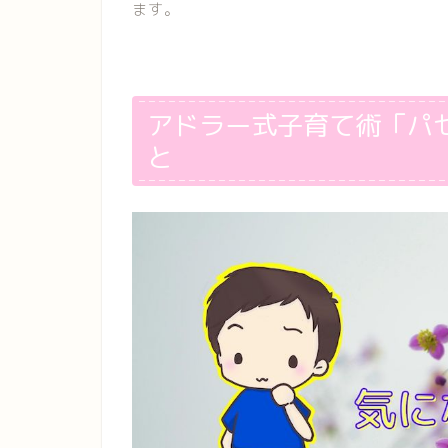
ます。
アドラー式子育て術「パ
と