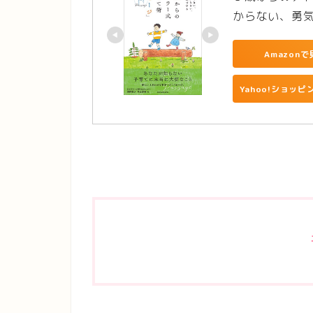
からない、勇
Amazonで
Yahoo!ショッ