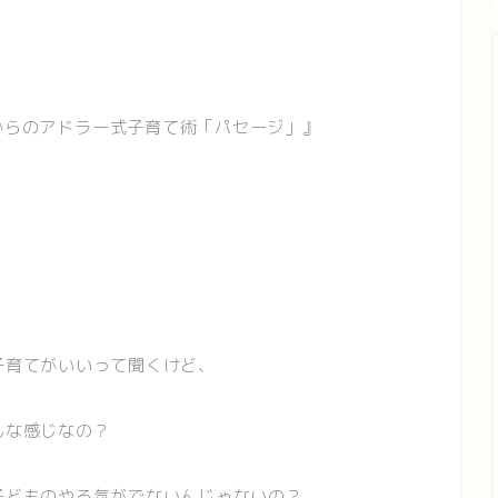
からのアドラー式子育て術「パセージ」』
子育てがいいって聞くけど、
な感じなの？
子どものやる気がでないんじゃないの？