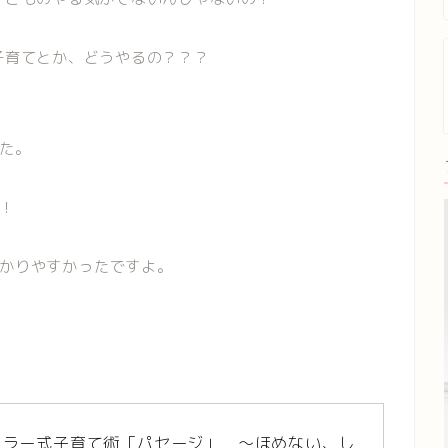
子育てとか、どうやるの？？？
た。
！
かりやすかったですよ。
ドラー式子育て術「パセージ」　～ほめない、し